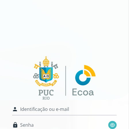
Ir para o conteúdo principal
Acesso a TIC em 
Identificação ou e-mail
Senha